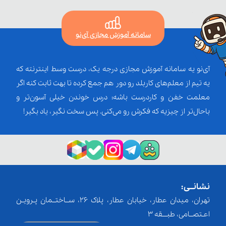
سامانه آموزش مجازی آی‌نو
آی‌نو یه سامانه آموزش مجازی درجه یک، درست وسط اینترنته که
یه تیم از معلم‌‌های کاربلد رو دور هم جمع کرده تا بهت ثابت کنه اگر
معلمت خفن و کاردرست باشه؛ درس خوندن خیلی آسون‌تر و
باحال‌تر از چیزیه که فکرش رو می‌کنی. پس سخت نگیر، یاد بگیر!
نشانــی:
تهران، میدان عطار، خیابان عطار، پلاک 26، ســاختــمان پـرویـن
اعـتصــامی، طبـــقه 3