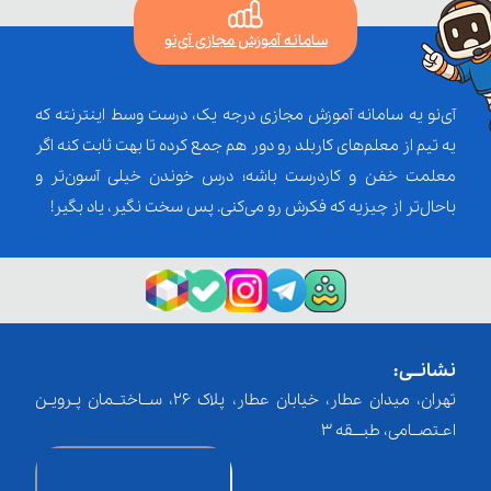
سامانه آموزش مجازی آی‌نو
آی‌نو یه سامانه آموزش مجازی درجه یک، درست وسط اینترنته که
یه تیم از معلم‌‌های کاربلد رو دور هم جمع کرده تا بهت ثابت کنه اگر
معلمت خفن و کاردرست باشه؛ درس خوندن خیلی آسون‌تر و
باحال‌تر از چیزیه که فکرش رو می‌کنی. پس سخت نگیر، یاد بگیر!
نشانــی:
تهران، میدان عطار، خیابان عطار، پلاک 26، ســاختــمان پـرویـن
اعـتصــامی، طبـــقه 3