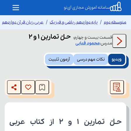
سامانه آموزش مجازی آی‌نو
متوسطه دوم
پایه دوازدهم ریاضی و فیزیک
عربی،زبان قرآن دوازدهم
حـلّ تمارین 1 و 2
قسمت
بیست و چهارم
:
مدرس:
محمود
فدایی
ویدیو
نکات مهم درسی
آزمون تثبیت
This
is
The media could not be loaded, either because the server
a
modal
or network failed or because the format is not supported.
window.