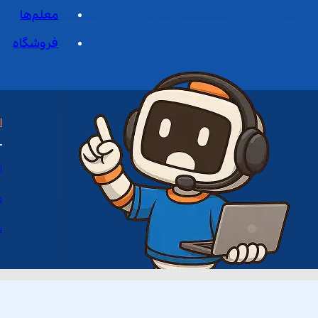
معلم‌ها
فروشگاه
ا
ا
د
س