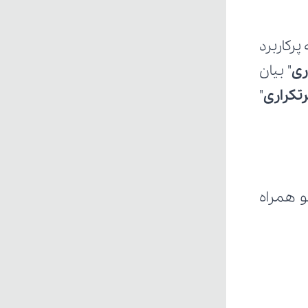
ری
تکراری