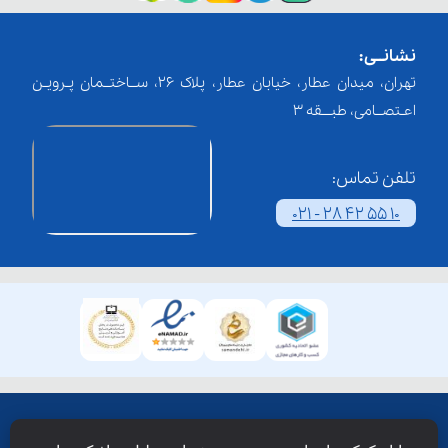
نشانــی:
تهران، میدان عطار، خیابان عطار، پلاک 26، ســاختــمان پـرویـن
اعـتصــامی، طبـــقه 3
تلفن تماس:
021 - 28 42 55 10
همۀ حقوق این وبسایت نزد شرکت فن آوری شبکه آموزش