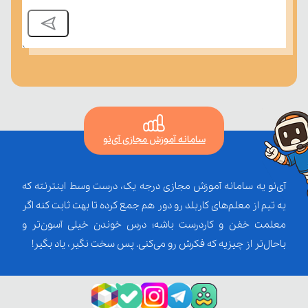
سامانه آموزش مجازی آی‌نو
آی‌نو یه سامانه آموزش مجازی درجه یک، درست وسط اینترنته که
یه تیم از معلم‌‌های کاربلد رو دور هم جمع کرده تا بهت ثابت کنه اگر
معلمت خفن و کاردرست باشه؛ درس خوندن خیلی آسون‌تر و
باحال‌تر از چیزیه که فکرش رو می‌کنی. پس سخت نگیر، یاد بگیر!