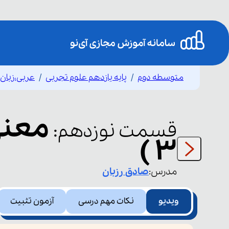
متوسطه دوم
پایه یازدهم علوم تجربی
عربی،زبان 
قسمت
نوزدهم
:
3 )
مدرس:
صادق
رزبان
ویدیو
نکات مهم درسی
آزمون تثبیت