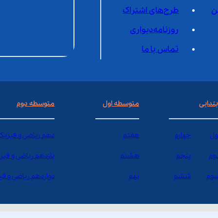
ن
طرح‌های اشتراک
روزنامه‌دیواری
تماس با ما
بتدایی
متوسطه اول
متوسطه دوم
ول
چهارم
هفتم
دهم ریاضی و فیزیک
وم
پنجم
هشتم
یازدهم ریاضی و فیز
وم
ششم
نهم
دوازدهم ریاضی و ف