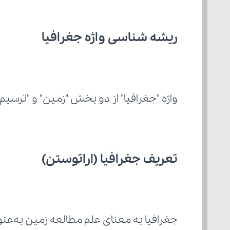
ریشه شناسی واژه جغرافیا
واژه "جغرافیا" از دو بخش "زمین" و "ترس
تعریف جغرافیا (اراتوستن)
جغرافیا به معنای علم مطالعه زمین به‌عنو