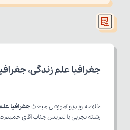
This
is
led or because the format is not supported.
a
modal
window.
جغرافیا علم زندگی، جغرافیا
خلاصه ویدیو آموزشی مبحث 
جغرافیا علم 
رشته تجربی با تدریس جناب آقای حمیدرضا م