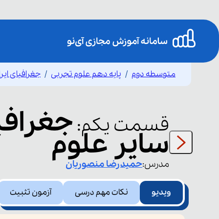
متوسطه دوم
پایه دهم علوم تجربی
جغرافیای ایر
جغرافیا
قسمت
یکم
:
سایر علوم
مدرس:
حمیدرضا
منصوریان
ویدیو
نکات مهم درسی
آزمون تثبیت