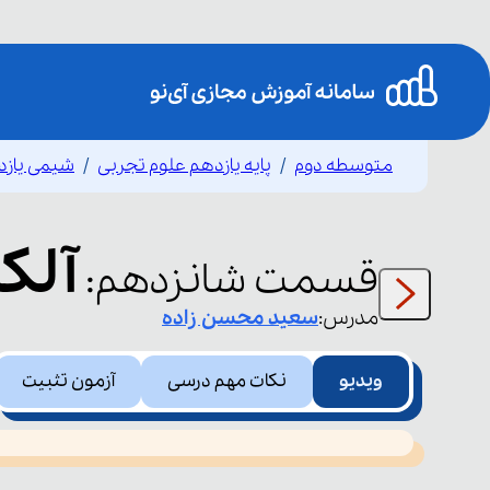
متوسطه دوم
پایه یازدهم علوم تجربی
شیمی یازد
آلکان 
قسمت
شانزدهم
:
مدرس:
سعید
محسن زاده
ویدیو
نکات مهم درسی
آزمون تثبیت
This
is
led or because the format is not supported.
a