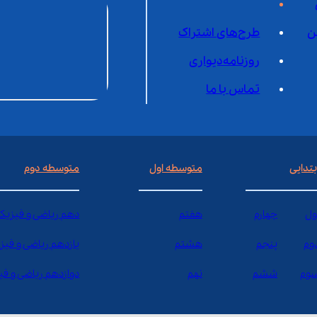
ن
طرح‌های اشتراک
روزنامه‌دیواری
تماس با ما
بتدایی
متوسطه اول
متوسطه دوم
ول
چهارم
هفتم
دهم ریاضی و فیزیک
وم
پنجم
هشتم
یازدهم ریاضی و فیز
وم
ششم
نهم
دوازدهم ریاضی و ف