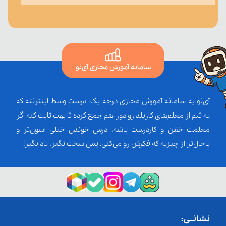
سامانه آموزش مجازی آی‌نو
آی‌نو یه سامانه آموزش مجازی درجه یک، درست وسط اینترنته که
یه تیم از معلم‌‌های کاربلد رو دور هم جمع کرده تا بهت ثابت کنه اگر
معلمت خفن و کاردرست باشه؛ درس خوندن خیلی آسون‌تر و
باحال‌تر از چیزیه که فکرش رو می‌کنی. پس سخت نگیر، یاد بگیر!
نشانــی: