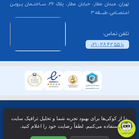
تهران، میدان عطار، خیابان عطار، پلاک 26، ســاختــمان پـرویـن
اعـتصــامی، طبـــقه 3
تلفن تماس:
021 - 28 42 55 10
همۀ حقوق این وبسایت نزد شرکت فن آوری شبکه آموزش
ما از کوکی‌ها برای بهبود تجربه شما و تحلیل ترافیک سایت
دانش نویان محفوظ است.
استفاده می‌کنیم. لطفاً رضایت خود را اعلام کنید.