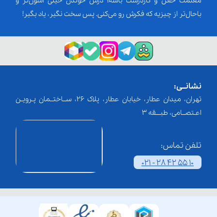
معلمت خفن و کاردرست باشه؛ درس خوندن خیلی آسون‌تر و
باحال‌تر از چیزیه که فکرش رو می‌کنی. پس سخت نگیر، یاد بگیر!
نشانــی:
تهران، میدان عطار، خیابان عطار، پلاک 26، ســاختــمان پـرویـن
اعـتصــامی، طبـــقه 3
تلفن تماس:
021 - 28 42 55 10