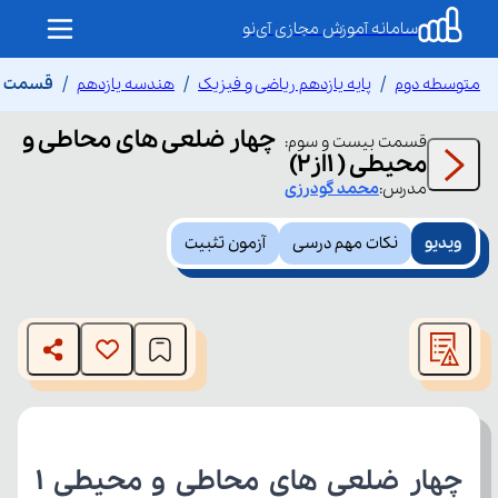
سامانه آموزش مجازی آی‌نو
متوسطه دوم
پایه یازدهم ریاضی و فیزیک
هندسه یازدهم
قسمت بیس
چهار ضلعی های محاطی و
قسمت
بیست و سوم
:
محیطی ( 1از۲)
مدرس:
محمد
گودرزی
ویدیو
نکات مهم درسی
آزمون تثبیت
This
is
The media could not be loaded, either because the server
a
modal
or network failed or because the format is not supported.
window.