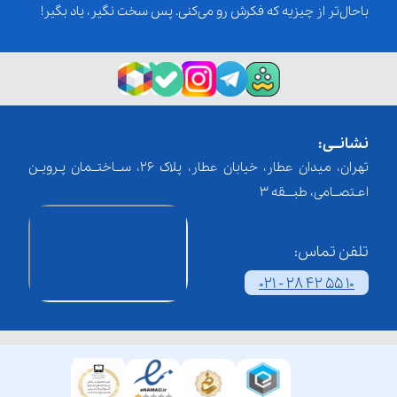
باحال‌تر از چیزیه که فکرش رو می‌کنی. پس سخت نگیر، یاد بگیر!
نشانــی:
تهران، میدان عطار، خیابان عطار، پلاک 26، ســاختــمان پـرویـن
اعـتصــامی، طبـــقه 3
تلفن تماس:
021 - 28 42 55 10