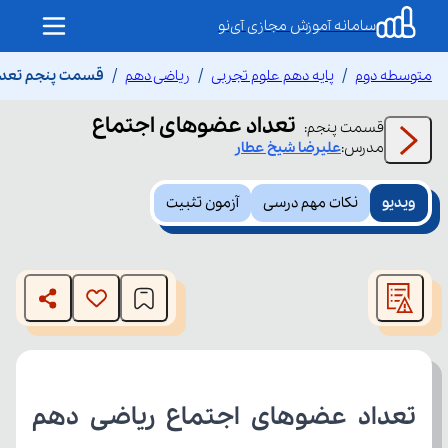
سامانه آموزش مجازی آی‌نو
متوسطه دوم
پایه دهم علوم تجربی
ریاضی دهم
قسمت پنجم تعدا
تعداد عضوهای اجتماع
قسمت
پنجم
:
مدرس:
علیرضا
شیخ عطار
ویدیو
نکات مهم درسی
آزمون تثبیت
This
is
The media could not be loaded, either because the server
a
modal
or network failed or because the format is not supported.
window.