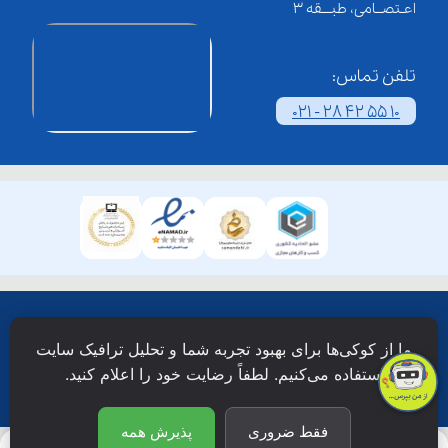
اعـتصــامی، طبـــقه 3
تلفن تماس:
021 - 28 42 55 10
همۀ حقوق این وبسایت نزد شرکت فن آوری شبکه آموزش
ما از کوکی‌ها برای بهبود تجربه شما و تحلیل ترافیک سایت
دانش نویان محفوظ است.
استفاده می‌کنیم. لطفاً رضایت خود را اعلام کنید.
فقط ضروری
پذیرش همه