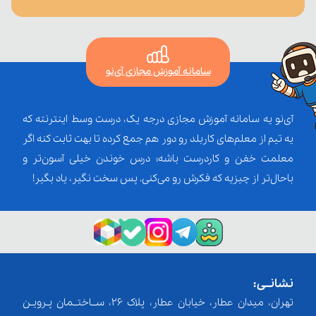
سامانه آموزش مجازی آی‌نو
آی‌نو یه سامانه آموزش مجازی درجه یک، درست وسط اینترنته که
یه تیم از معلم‌‌های کاربلد رو دور هم جمع کرده تا بهت ثابت کنه اگر
معلمت خفن و کاردرست باشه؛ درس خوندن خیلی آسون‌تر و
باحال‌تر از چیزیه که فکرش رو می‌کنی. پس سخت نگیر، یاد بگیر!
نشانــی:
تهران، میدان عطار، خیابان عطار، پلاک 26، ســاختــمان پـرویـن