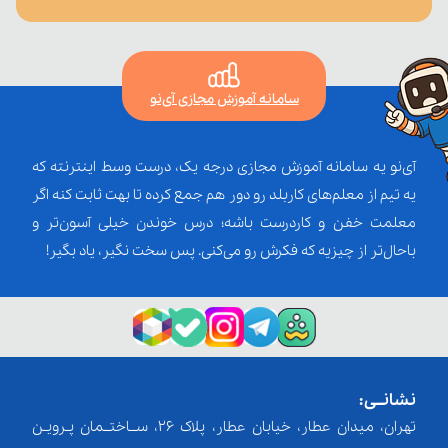
سامانه آموزش مجازی آی‌نو
آی‌نو یه سامانه آموزش مجازی درجه یک، درست وسط اینترنته که
یه تیم از معلم‌‌های کاربلد رو دور هم جمع کرده تا بهت ثابت کنه اگر
معلمت خفن و کاردرست باشه؛ درس خوندن خیلی آسون‌تر و
باحال‌تر از چیزیه که فکرش رو می‌کنی. پس سخت نگیر، یاد بگیر!
نشانــی:
تهران، میدان عطار، خیابان عطار، پلاک 26، ســاختــمان پـرویـن