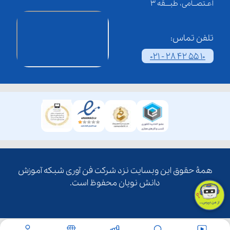
اعـتصــامی، طبـــقه 3
تلفن تماس:
021 - 28 42 55 10
همۀ حقوق این وبسایت نزد شرکت فن آوری شبکه آموزش
دانش نویان محفوظ است.