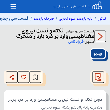
سامانه آموزش مجازی آی‌نو
کنکور
پایه یازدهم علوم تجربی
فیزیک یازدهم
قسمت سی و چهارم ن
نکته و تست نیروی
قسمت
سی و چهارم
:
مغناطیسی وارد بر ذره باردار متحرک
مدرس:
فرزاد
نامی
ویدیو
This
is
The media could not be loaded, either because the server
a
modal
or network failed or because the format is not supported.
window.
متحرک پایه یازدهم رشته علوم تجربی