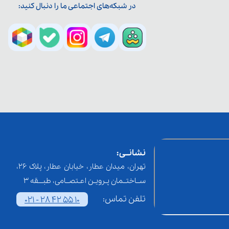
در شبکه‌های اجتماعی ما را دنبال کنید:
نشانــی:
تهران، میدان عطار، خیابان عطار، پلاک 26،
ســاختــمان پـرویـن اعـتصــامی، طبـــقه 3
تلفن تماس:
021 - 28 42 55 10