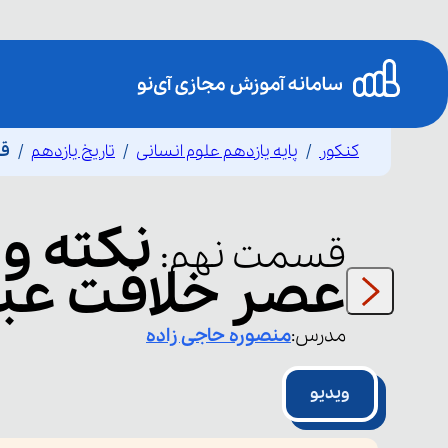
کنکور
پایه یازدهم علوم انسانی
تاریخ یازدهم
قس
نکته و
قسمت
نهم
:
عصر خلافت عباسی (1
مدرس:
منصوره
حاجی زاده
ویدیو