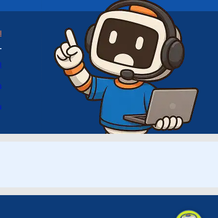
ا
ا
د
س