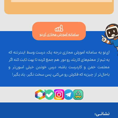
سامانه آموزش مجازی آی‌نو
آی‌نو یه سامانه آموزش مجازی درجه یک، درست وسط اینترنته که
یه تیم از معلم‌‌های کاربلد رو دور هم جمع کرده تا بهت ثابت کنه اگر
معلمت خفن و کاردرست باشه؛ درس خوندن خیلی آسون‌تر و
باحال‌تر از چیزیه که فکرش رو می‌کنی. پس سخت نگیر، یاد بگیر!
نشانــی: