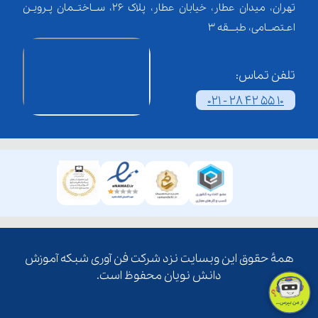
تهران، میدان عطار، خیابان عطار، پلاک 26، ســاختــمان پـرویـن
اعـتصــامی، طبـــقه 3
تلفن تماس:
021 - 28 42 55 10
همۀ حقوق این وبسایت نزد شرکت فن آوری شبکه آموزش
دانش نویان محفوظ است.