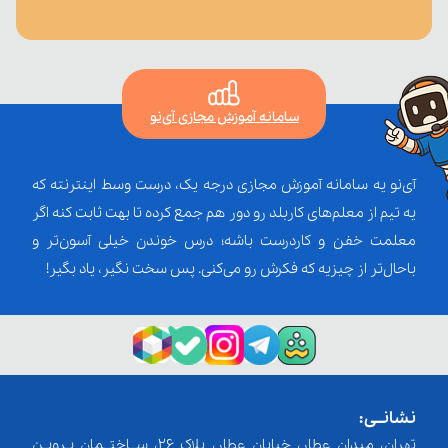
سامانه آموزش مجازی آی‌نو
آی‌نو یه سامانه آموزش مجازی درجه یک، درست وسط اینترنته که
یه تیم از معلم‌‌های کاربلد رو دور هم جمع کرده تا بهت ثابت کنه اگر
معلمت خفن و کاردرست باشه؛ درس خوندن خیلی آسون‌تر و
باحال‌تر از چیزیه که فکرش رو می‌کنی. پس سخت نگیر، یاد بگیر!
نشانــی:
تهران، میدان عطار، خیابان عطار، پلاک 26، ســاختــمان پـرویـن