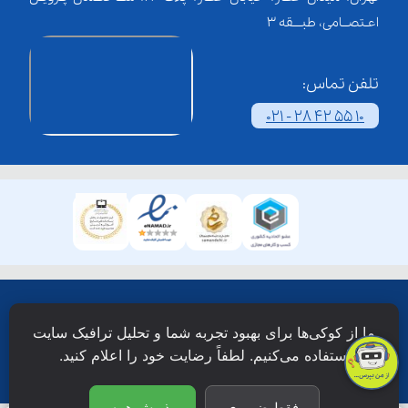
اعـتصــامی، طبـــقه 3
تلفن تماس:
021 - 28 42 55 10
همۀ حقوق این وبسایت نزد شرکت فن آوری شبکه آموزش
ما از کوکی‌ها برای بهبود تجربه شما و تحلیل ترافیک سایت
دانش نویان محفوظ است.
استفاده می‌کنیم. لطفاً رضایت خود را اعلام کنید.
فقط ضروری
پذیرش همه