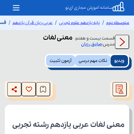
سامانه آموزش مجازی آی‌نو
متوسطه دوم
پایه یازدهم علوم تجربی
عربی،زبان قرآن یازدهم
قسم
معنی لغات
قسمت
بیست و هفتم
:
مدرس:
صادق
رزبان
ویدیو
نکات مهم درسی
آزمون تثبیت
This
is
The media could not be loaded, either because the server
a
modal
or network failed or because the format is not supported.
window.
معنی لغات عربی یازدهم رشته تجربی