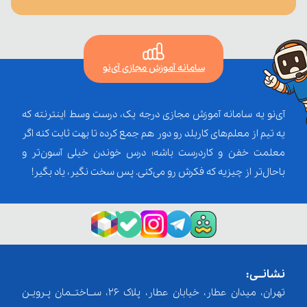
سامانه آموزش مجازی آی‌نو
آی‌نو یه سامانه آموزش مجازی درجه یک، درست وسط اینترنته که
یه تیم از معلم‌‌های کاربلد رو دور هم جمع کرده تا بهت ثابت کنه اگر
معلمت خفن و کاردرست باشه؛ درس خوندن خیلی آسون‌تر و
باحال‌تر از چیزیه که فکرش رو می‌کنی. پس سخت نگیر، یاد بگیر!
نشانــی:
تهران، میدان عطار، خیابان عطار، پلاک 26، ســاختــمان پـرویـن