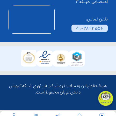
اعـتصــامی، طبـــقه 3
تلفن تماس:
021 - 28 42 55 10
همۀ حقوق این وبسایت نزد شرکت فن آوری شبکه آموزش
دانش نویان محفوظ است.