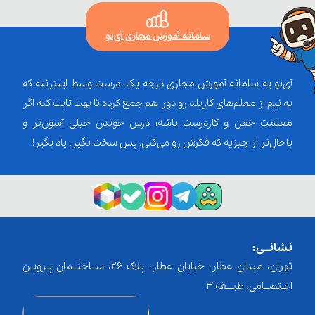
سامانه آموزش مجازی آی‌نو
آی‌نو یه سامانه آموزش مجازی درجه یک، درست وسط اینترنته که
یه تیم از معلم‌‌های کاربلد رو دور هم جمع کرده تا بهت ثابت کنه اگر
معلمت خفن و کاردرست باشه؛ درس خوندن خیلی آسون‌تر و
باحال‌تر از چیزیه که فکرش رو می‌کنی. پس سخت نگیر، یاد بگیر!
نشانــی:
تهران، میدان عطار، خیابان عطار، پلاک 26، ســاختــمان پـرویـن
اعـتصــامی، طبـــقه 3