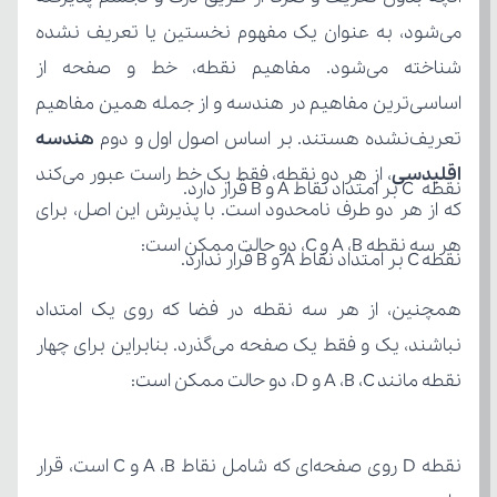
تعریف‌نشده هستند. بر اساس اصول اول و دوم 
اقلیدسی
نقطه C بر امتداد نقاط A و B قرار دارد.
هر سه نقطه A ،B و C، دو حالت ممکن است:
نقطه C بر امتداد نقاط A و B قرار ندارد.
نقطه مانند A ،B ،C و D، دو حالت ممکن است: