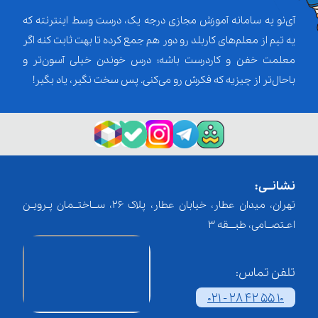
آی‌نو یه سامانه آموزش مجازی درجه یک، درست وسط اینترنته که
یه تیم از معلم‌‌های کاربلد رو دور هم جمع کرده تا بهت ثابت کنه اگر
معلمت خفن و کاردرست باشه؛ درس خوندن خیلی آسون‌تر و
باحال‌تر از چیزیه که فکرش رو می‌کنی. پس سخت نگیر، یاد بگیر!
نشانــی:
تهران، میدان عطار، خیابان عطار، پلاک 26، ســاختــمان پـرویـن
اعـتصــامی، طبـــقه 3
تلفن تماس:
021 - 28 42 55 10