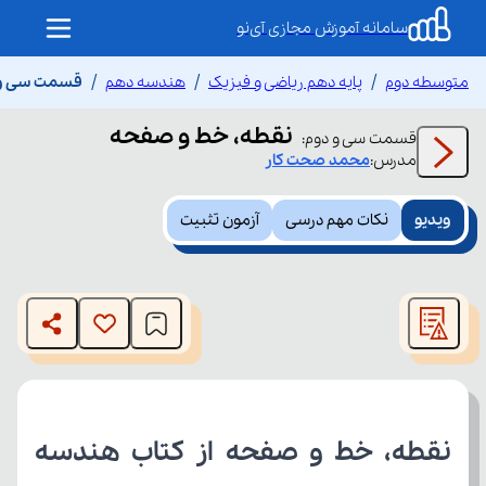
سامانه آموزش مجازی آی‌نو
متوسطه دوم
پایه دهم ریاضی و فیزیک
هندسه دهم
قسمت سی و 
نقطه، خط و صفحه
قسمت
سی و دوم
:
مدرس:
محمد
صحت کار
ویدیو
نکات مهم درسی
آزمون تثبیت
This
is
The media could not be loaded, either because the server
a
modal
or network failed or because the format is not supported.
window.