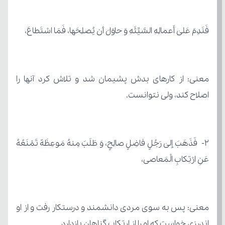
فَنَدِمَ عَلیٰ أَعمالِهِ السَّیِّئَهِ وَ حاوَلَ أن یُصلِحَها، فَمَا اسْتَطاعَ،
اصلاح کند، ولی نتوانست.
عَنِ ارْتِکابِ الْمَعاصی،
اندرزی خواست که او را از ارتکاب گناهان بازدارد.