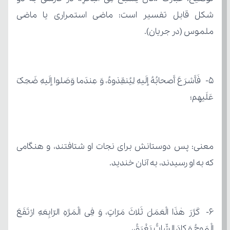
ملموس (در جریان).
عَلَیهِم؛
که به او رسیدند، به آنان خندید.
الْمَوجُ وَ کادَ الشّابُّ یَغْرَقُ،