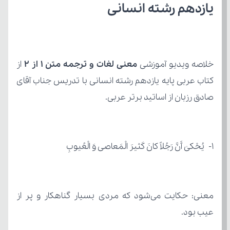
یازدهم رشته انسانی
خلاصه ویدیو آموزشی 
معنی لغات و ترجمه متن 1 از 2
صادق رزبان از اساتید برتر عربی.
۱- یُحْکیٰ أَنَّ رَجُلاً کانَ کَثیرَ الْمَعاصی وَ الْعُیوبِ
عیب بود.