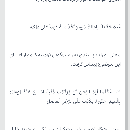
فَنَصَحَهُ بِالْتِزامِ الصِّدْقِ، وَ أَخَذَ مِنهُ عَهداً عَلیٰ ذٰلِکَ،
این موضوع پیمانی گرفت.
بِالْعَهدِ، حَتّیٰ لا یَکْذِبَ عَلَی الرَّجُلِ الْفاضِلِ،