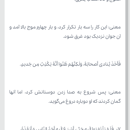
آن جوان نزدیک بود غرق شود.
فَأَخَذَ یُنادی أَصحابَهُ، وَلٰکِنَّهُم ظَنّوا أَنَّهُ یَکْذِبُ مِن جَدیدٍ.
گمان کردند که او دوباره دروغ می‌گوید.
۷- فَلَمْ یَلْتَفِتوا إلَیهِ حَتّیٰ أَسْرَعَ إلَیهِ أَحَدُ النّاسِ وَ أَنقَذَهُ،