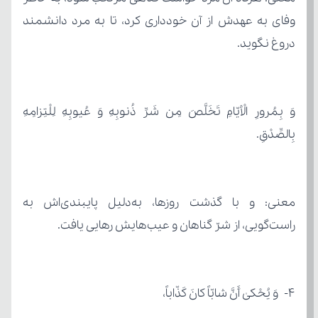
دروغ نگوید.
بِالصِّدْقِ.
راست‌گویی، از شرّ گناهان و عیب‌هایش رهایی یافت.
۴- وَ یُحْکیٰ أَنَّ شابّاً کانَ کَذّاباً،