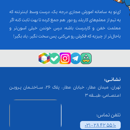
آی‌نو یه سامانه آموزش مجازی درجه یک، درست وسط اینترنته که
یه تیم از معلم‌‌های کاربلد رو دور هم جمع کرده تا بهت ثابت کنه اگر
معلمت خفن و کاردرست باشه؛ درس خوندن خیلی آسون‌تر و
باحال‌تر از چیزیه که فکرش رو می‌کنی. پس سخت نگیر، یاد بگیر!
نشانــی:
تهران، میدان عطار، خیابان عطار، پلاک 26، ســاختــمان پـرویـن
اعـتصــامی، طبـــقه 3
تلفن تماس:
021 - 28 42 55 10