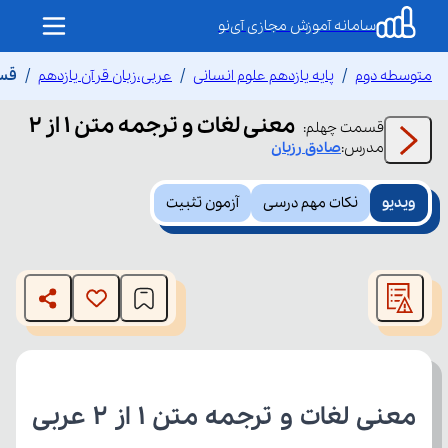
سامانه آموزش مجازی آی‌نو
متوسطه دوم
پایه یازدهم علوم انسانی
عربی،زبان قرآن یازدهم
قسم
معنی لغات و ترجمه متن 1 از 2
قسمت
چهلم
:
مدرس:
صادق
رزبان
ویدیو
نکات مهم درسی
آزمون تثبیت
This
is
The media could not be loaded, either because the server
a
modal
or network failed or because the format is not supported.
window.