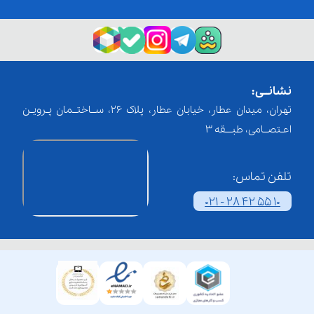
نشانــی:
تهران، میدان عطار، خیابان عطار، پلاک 26، ســاختــمان پـرویـن
اعـتصــامی، طبـــقه 3
تلفن تماس:
021 - 28 42 55 10