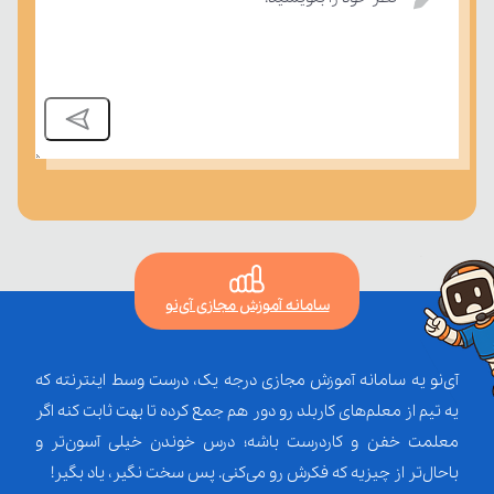
سامانه آموزش مجازی آی‌نو
آی‌نو یه سامانه آموزش مجازی درجه یک، درست وسط اینترنته که
یه تیم از معلم‌‌های کاربلد رو دور هم جمع کرده تا بهت ثابت کنه اگر
معلمت خفن و کاردرست باشه؛ درس خوندن خیلی آسون‌تر و
باحال‌تر از چیزیه که فکرش رو می‌کنی. پس سخت نگیر، یاد بگیر!