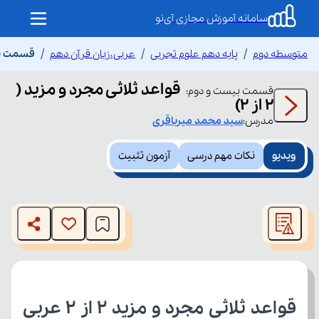
سامانه آموزش مجازی آی‌نو
متوسطه دوم
پایه دهم علوم تجربی
عربی،زبان قرآن دهم
قسمت بیست
قواعد ثلاثی مجرد و مزید (
قسمت
بیست و دوم
:
2 از 2)
مدرس:
سید محمد
میرباقری
ویدیو
نکات مهم درسی
آزمون تثبیت
This
is
The media could not be loaded, either because the server
a
modal
or network failed or because the format is not supported.
window.