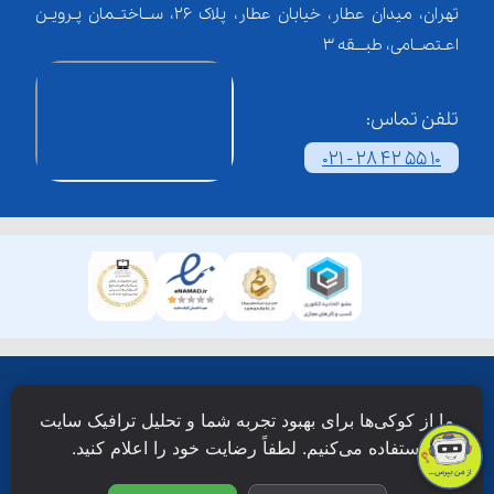
تهران، میدان عطار، خیابان عطار، پلاک 26، ســاختــمان پـرویـن
اعـتصــامی، طبـــقه 3
تلفن تماس:
021 - 28 42 55 10
همۀ حقوق این وبسایت نزد شرکت فن آوری شبکه آموزش
ما از کوکی‌ها برای بهبود تجربه شما و تحلیل ترافیک سایت
دانش نویان محفوظ است.
استفاده می‌کنیم. لطفاً رضایت خود را اعلام کنید.