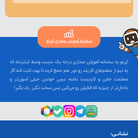
سامانه آموزش مجازی آی‌نو
آی‌نو یه سامانه آموزش مجازی درجه یک، درست وسط اینترنته که
یه تیم از معلم‌‌های کاربلد رو دور هم جمع کرده تا بهت ثابت کنه اگر
معلمت خفن و کاردرست باشه؛ درس خوندن خیلی آسون‌تر و
باحال‌تر از چیزیه که فکرش رو می‌کنی. پس سخت نگیر، یاد بگیر!
نشانــی: