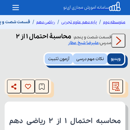
سامانه آموزش مجازی آی‌نو
متوسطه دوم
پایه دهم علوم تجربی
ریاضی دهم
قسمت شصت و پنجم م
محاسبۀ احتمال 1 از 2
قسمت
شصت و پنجم
:
مدرس:
علیرضا
شیخ عطار
ویدیو
نکات مهم درسی
آزمون تثبیت
This
is
The media could not be loaded, either because the server
a
modal
or network failed or because the format is not supported.
window.