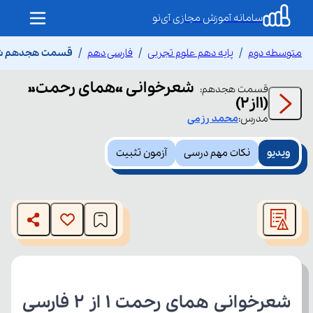
سامانه آموزش مجازی آی‌نو
متوسطه دوم
پایه دهم علوم تجربی
فارسی دهم
قسمت هجدهم شعرخ
شعرخوانی «همای رحمت»
قسمت
هجدهم
:
(1از2)
مدرس:
محمد
رزمی
ویدیو
نکات مهم درسی
آزمون تثبیت
This
is
The media could not be loaded, either because the server
a
modal
or network failed or because the format is not supported.
window.