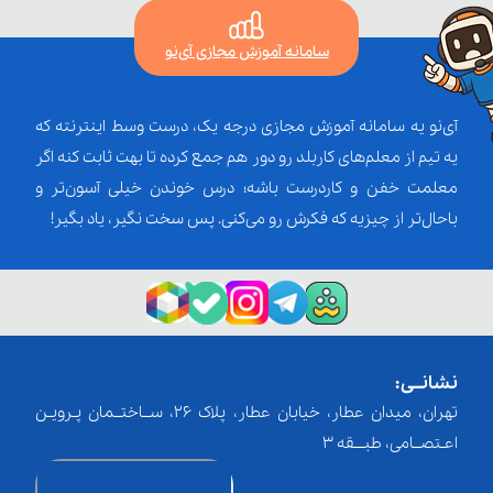
سامانه آموزش مجازی آی‌نو
آی‌نو یه سامانه آموزش مجازی درجه یک، درست وسط اینترنته که
یه تیم از معلم‌‌های کاربلد رو دور هم جمع کرده تا بهت ثابت کنه اگر
معلمت خفن و کاردرست باشه؛ درس خوندن خیلی آسون‌تر و
باحال‌تر از چیزیه که فکرش رو می‌کنی. پس سخت نگیر، یاد بگیر!
نشانــی:
تهران، میدان عطار، خیابان عطار، پلاک 26، ســاختــمان پـرویـن
اعـتصــامی، طبـــقه 3