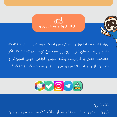
سامانه آموزش مجازی آی‌نو
آی‌نو یه سامانه آموزش مجازی درجه یک، درست وسط اینترنته که
یه تیم از معلم‌‌های کاربلد رو دور هم جمع کرده تا بهت ثابت کنه اگر
معلمت خفن و کاردرست باشه؛ درس خوندن خیلی آسون‌تر و
باحال‌تر از چیزیه که فکرش رو می‌کنی. پس سخت نگیر، یاد بگیر!
نشانــی:
تهران، میدان عطار، خیابان عطار، پلاک 26، ســاختــمان پـرویـن