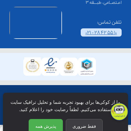
اعـتصــامی، طبـــقه 3
تلفن تماس:
021 - 28 42 55 10
همۀ حقوق این وبسایت نزد شرکت فن آوری شبکه آموزش
ما از کوکی‌ها برای بهبود تجربه شما و تحلیل ترافیک سایت
دانش نویان محفوظ است.
استفاده می‌کنیم. لطفاً رضایت خود را اعلام کنید.
فقط ضروری
پذیرش همه