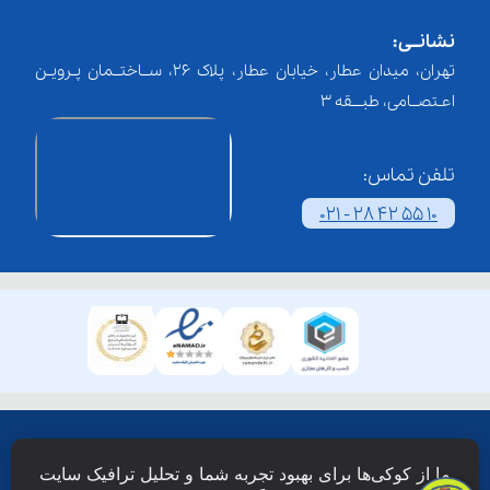
نشانــی:
تهران، میدان عطار، خیابان عطار، پلاک 26، ســاختــمان پـرویـن
اعـتصــامی، طبـــقه 3
تلفن تماس:
021 - 28 42 55 10
همۀ حقوق این وبسایت نزد شرکت فن آوری شبکه آموزش
ما از کوکی‌ها برای بهبود تجربه شما و تحلیل ترافیک سایت
دانش نویان محفوظ است.