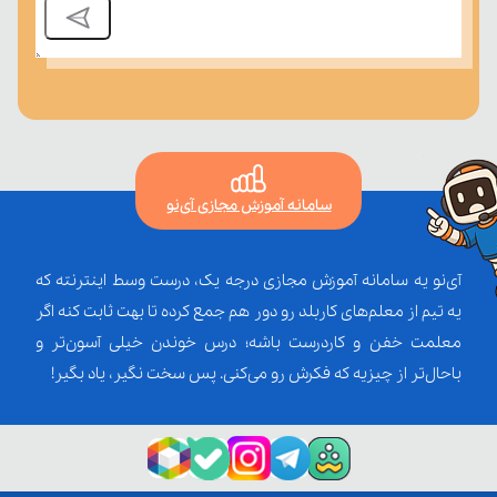
سامانه آموزش مجازی آی‌نو
آی‌نو یه سامانه آموزش مجازی درجه یک، درست وسط اینترنته که
یه تیم از معلم‌‌های کاربلد رو دور هم جمع کرده تا بهت ثابت کنه اگر
معلمت خفن و کاردرست باشه؛ درس خوندن خیلی آسون‌تر و
باحال‌تر از چیزیه که فکرش رو می‌کنی. پس سخت نگیر، یاد بگیر!