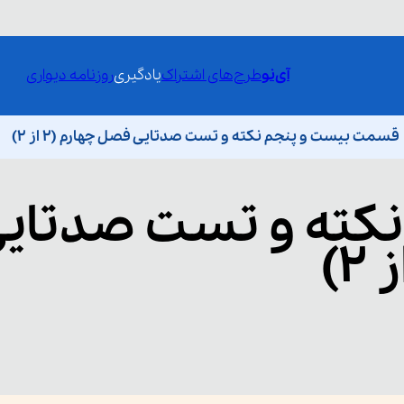
آی‌نو
طرح‌های اشتراک
یادگیری
روزنامه دیواری
قسمت بیست و پنجم نکته و تست صدتایی فصل چهارم (۲ از ۲)
نکته و تست صدتای