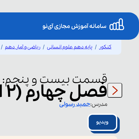
کنکور
پایه دهم علوم انسانی
ریاضی و آمار دهم
قسمت
بیست و پنجم
:
فصل چهارم (۲ از ۲)
مدرس:
حمید
رسولی
ویدیو