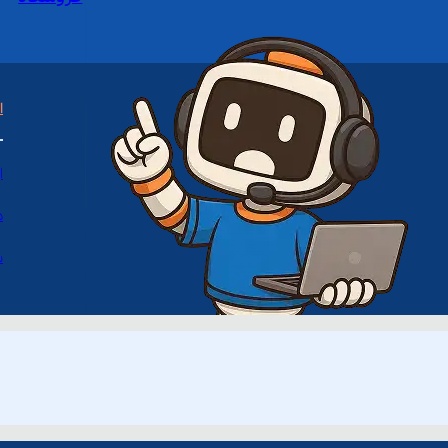
ا
ا
د
س