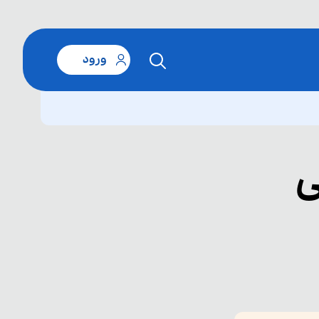
ورود
ی