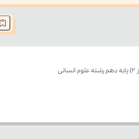
he media could not be loaded, either because the server or network fai