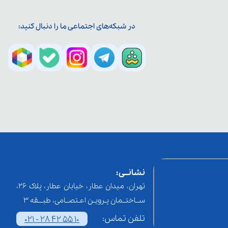
در شبکه‌های اجتماعی ما را دنبال کنید:
نشانــی:
تهران، میدان عطار، خیابان عطار، پلاک 26،
ســاختــمان پـرویـن اعـتصــامی، طبـــقه 3
تلفن تماس:
021 - 28 42 55 10