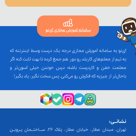
سامانه آموزش مجازی آی‌نو
آی‌نو یه سامانه آموزش مجازی درجه یک، درست وسط اینترنته که
یه تیم از معلم‌‌های کاربلد رو دور هم جمع کرده تا بهت ثابت کنه اگر
معلمت خفن و کاردرست باشه؛ درس خوندن خیلی آسون‌تر و
باحال‌تر از چیزیه که فکرش رو می‌کنی. پس سخت نگیر، یاد بگیر!
نشانــی:
تهران، میدان عطار، خیابان عطار، پلاک 26، ســاختــمان پـرویـن