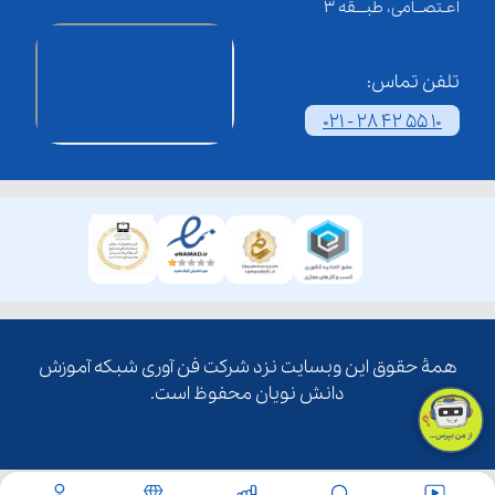
اعـتصــامی، طبـــقه 3
تلفن تماس:
021 - 28 42 55 10
همۀ حقوق این وبسایت نزد شرکت فن آوری شبکه آموزش
دانش نویان محفوظ است.