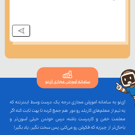
سامانه آموزش مجازی آی‌نو
آی‌نو یه سامانه آموزش مجازی درجه یک، درست وسط اینترنته که
یه تیم از معلم‌‌های کاربلد رو دور هم جمع کرده تا بهت ثابت کنه اگر
معلمت خفن و کاردرست باشه؛ درس خوندن خیلی آسون‌تر و
باحال‌تر از چیزیه که فکرش رو می‌کنی. پس سخت نگیر، یاد بگیر!