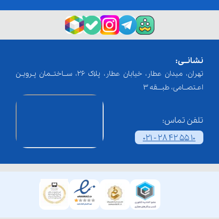
نشانــی:
تهران، میدان عطار، خیابان عطار، پلاک 26، ســاختــمان پـرویـن
اعـتصــامی، طبـــقه 3
تلفن تماس:
021 - 28 42 55 10