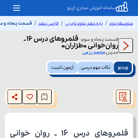
سامانه آموزش مجازی آی‌نو
متوسطه دوم
پایه دهم علوم تجربی
فارسی دهم
قسمت پنجاه و سوم قلمروهای 
قلمروهای درس 16 ـ
قسمت
پنجاه و سوم
:
روان‌خوانی «طرّاران»
مدرس:
محمد
رزمی
ویدیو
نکات مهم درسی
آزمون تثبیت
This
is
The media could not be loaded, either because the server
a
modal
or network failed or because the format is not supported.
window.