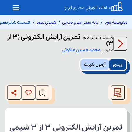
سامانه آموزش مجازی آی‌نو
متوسطه دوم
پایه دهم علوم تجربی
شیمی دهم
قسمت شانزدهم تمرین
تمرین آرایش الکترونی (۳ از
قسمت
شانزدهم
:
۳)
مدرس:
محمد حسین
ملکوتی
ویدیو
آزمون تثبیت
This
is
The media could not be loaded, either because the server
a
modal
or network failed or because the format is not supported.
window.