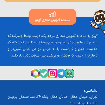
سامانه آموزش مجازی آی‌نو
آی‌نو یه سامانه آموزش مجازی درجه یک، درست وسط اینترنته که
یه تیم از معلم‌‌های کاربلد رو دور هم جمع کرده تا بهت ثابت کنه اگر
معلمت خفن و کاردرست باشه؛ درس خوندن خیلی آسون‌تر و
باحال‌تر از چیزیه که فکرش رو می‌کنی. پس سخت نگیر، یاد بگیر!
نشانــی:
تهران، میدان عطار، خیابان عطار، پلاک 26، ســاختــمان پـرویـن
اعـتصــامی، طبـــقه 3