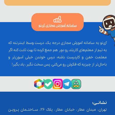
سامانه آموزش مجازی آی‌نو
آی‌نو یه سامانه آموزش مجازی درجه یک، درست وسط اینترنته که
یه تیم از معلم‌‌های کاربلد رو دور هم جمع کرده تا بهت ثابت کنه اگر
معلمت خفن و کاردرست باشه؛ درس خوندن خیلی آسون‌تر و
باحال‌تر از چیزیه که فکرش رو می‌کنی. پس سخت نگیر، یاد بگیر!
نشانــی:
تهران، میدان عطار، خیابان عطار، پلاک 26، ســاختــمان پـرویـن