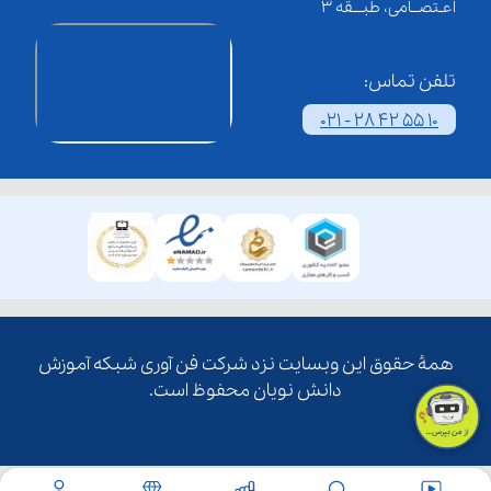
اعـتصــامی، طبـــقه 3
تلفن تماس:
021 - 28 42 55 10
همۀ حقوق این وبسایت نزد شرکت فن آوری شبکه آموزش
دانش نویان محفوظ است.