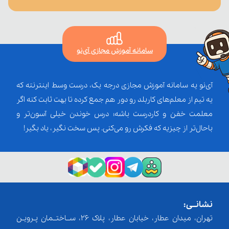
سامانه آموزش مجازی آی‌نو
آی‌نو یه سامانه آموزش مجازی درجه یک، درست وسط اینترنته که
یه تیم از معلم‌‌های کاربلد رو دور هم جمع کرده تا بهت ثابت کنه اگر
معلمت خفن و کاردرست باشه؛ درس خوندن خیلی آسون‌تر و
باحال‌تر از چیزیه که فکرش رو می‌کنی. پس سخت نگیر، یاد بگیر!
نشانــی:
تهران، میدان عطار، خیابان عطار، پلاک 26، ســاختــمان پـرویـن