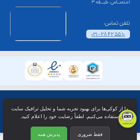
اعـتصــامی، طبـــقه 3
تلفن تماس:
021 - 28 42 55 10
همۀ حقوق این وبسایت نزد شرکت فن آوری شبکه آموزش
ما از کوکی‌ها برای بهبود تجربه شما و تحلیل ترافیک سایت
دانش نویان محفوظ است.
استفاده می‌کنیم. لطفاً رضایت خود را اعلام کنید.
فقط ضروری
پذیرش همه