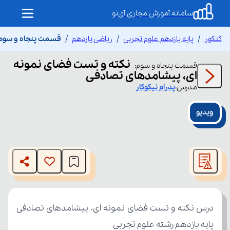
سامانه آموزش مجازی آی‌نو
کنکور
پایه یازدهم علوم تجربی
ریاضی یازدهم
قسمت پنجاه و سوم 
نکته و تست فضای نمونه
قسمت
پنجاه و سوم
:
ای، پیشامدهای تصادفی
مدرس:
پدرام
نیکوکار
ویدیو
This
is
The media could not be loaded, either because the server
a
modal
or network failed or because the format is not supported.
window.
پایه یازدهم رشته علوم تجربی