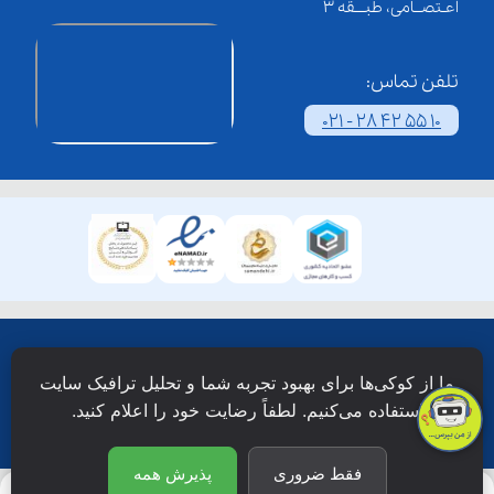
اعـتصــامی، طبـــقه 3
تلفن تماس:
021 - 28 42 55 10
همۀ حقوق این وبسایت نزد شرکت فن آوری شبکه آموزش
ما از کوکی‌ها برای بهبود تجربه شما و تحلیل ترافیک سایت
دانش نویان محفوظ است.
استفاده می‌کنیم. لطفاً رضایت خود را اعلام کنید.
فقط ضروری
پذیرش همه