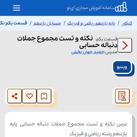
سامانه آموزش مجازی آی‌نو
کنکور
پایه یازدهم ریاضی و فیزیک
حسابان یازدهم
قسمت یکم نکته
نکته و تست مجموع جملات
قسمت
یکم
:
دنباله حسابی
مدرس:
حمید
جهان بخش
ویدیو
This
is
The media could not be loaded, either because the server
a
modal
or network failed or because the format is not supported.
window.
یازدهم رشته ریاضی و فیزیک