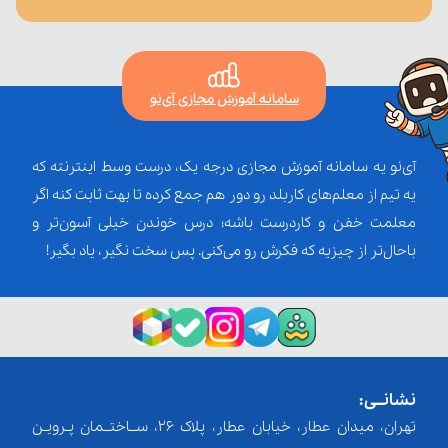
سامانه آموزش مجازی آی‌نو
آی‌نو یه سامانه آموزش مجازی درجه یک، درست وسط اینترنته که
یه تیم از معلم‌‌های کاربلد رو دور هم جمع کرده تا بهت ثابت کنه اگر
معلمت خفن و کاردرست باشه؛ درس خوندن خیلی آسون‌تر و
باحال‌تر از چیزیه که فکرش رو می‌کنی. پس سخت نگیر، یاد بگیر!
نشانــی:
تهران، میدان عطار، خیابان عطار، پلاک 26، ســاختــمان پـرویـن