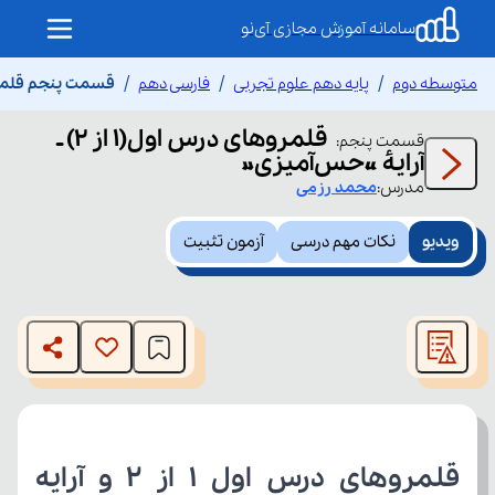
سامانه آموزش مجازی آی‌نو
متوسطه دوم
پایه دهم علوم تجربی
فارسی دهم
قسمت پنجم قلمروهای درس اول(
قلمروهای درس اول(۱ از ۲) ـ
قسمت
پنجم
:
آرایۀ «حس‌آمیزی»
مدرس:
محمد
رزمی
ویدیو
نکات مهم درسی
آزمون تثبیت
This
is
The media could not be loaded, either because the server
a
modal
or network failed or because the format is not supported.
window.