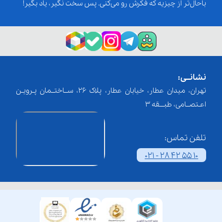
باحال‌تر از چیزیه که فکرش رو می‌کنی. پس سخت نگیر، یاد بگیر!
نشانــی:
تهران، میدان عطار، خیابان عطار، پلاک 26، ســاختــمان پـرویـن
اعـتصــامی، طبـــقه 3
تلفن تماس:
021 - 28 42 55 10