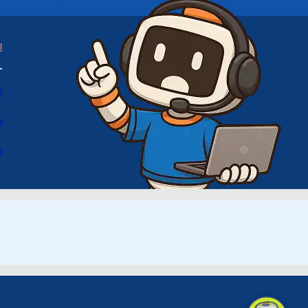
ا
ا
د
س