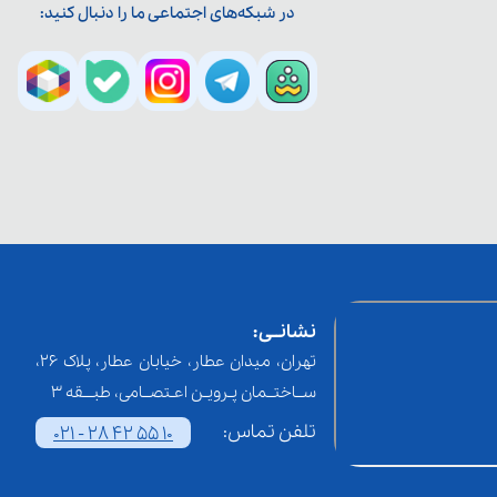
در شبکه‌های اجتماعی ما را دنبال کنید:
نشانــی:
تهران، میدان عطار، خیابان عطار، پلاک 26،
ســاختــمان پـرویـن اعـتصــامی، طبـــقه 3
تلفن تماس:
021 - 28 42 55 10