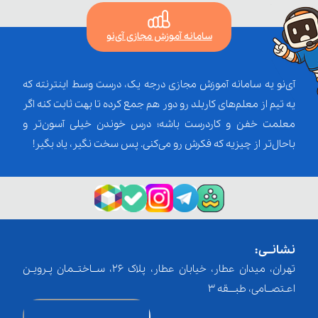
سامانه آموزش مجازی آی‌نو
آی‌نو یه سامانه آموزش مجازی درجه یک، درست وسط اینترنته که
یه تیم از معلم‌‌های کاربلد رو دور هم جمع کرده تا بهت ثابت کنه اگر
معلمت خفن و کاردرست باشه؛ درس خوندن خیلی آسون‌تر و
باحال‌تر از چیزیه که فکرش رو می‌کنی. پس سخت نگیر، یاد بگیر!
نشانــی:
تهران، میدان عطار، خیابان عطار، پلاک 26، ســاختــمان پـرویـن
اعـتصــامی، طبـــقه 3