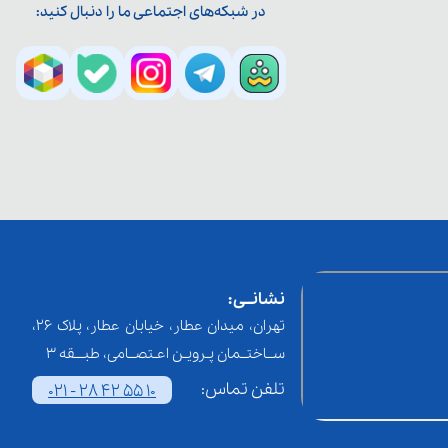
در شبکه‌های اجتماعی ما را دنبال کنید:
نشانــی:
تهران، میدان عطار، خیابان عطار، پلاک 26،
ســاختــمان پـرویـن اعـتصــامی، طبـــقه 3
تلفن تماس:
021 - 28 42 55 10