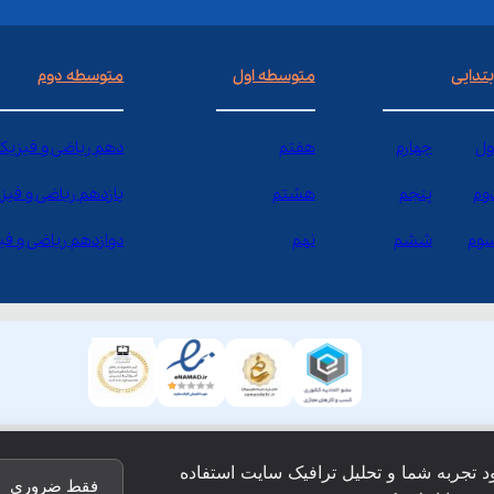
بتدایی
متوسطه اول
متوسطه دوم
ول
چهارم
هفتم
دهم ریاضی و فیزیک
وم
پنجم
هشتم
یازدهم ریاضی و فیز
وم
ششم
نهم
دوازدهم ریاضی و ف
ود تجربه شما و تحلیل ترافیک سایت استفاده
فقط ضروری