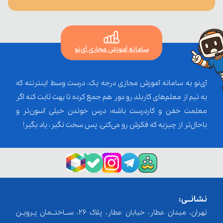
سامانه آموزش مجازی آی‌نو
آی‌نو یه سامانه آموزش مجازی درجه یک، درست وسط اینترنته که
یه تیم از معلم‌‌های کاربلد رو دور هم جمع کرده تا بهت ثابت کنه اگر
معلمت خفن و کاردرست باشه؛ درس خوندن خیلی آسون‌تر و
باحال‌تر از چیزیه که فکرش رو می‌کنی. پس سخت نگیر، یاد بگیر!
نشانــی:
تهران، میدان عطار، خیابان عطار، پلاک 26، ســاختــمان پـرویـن