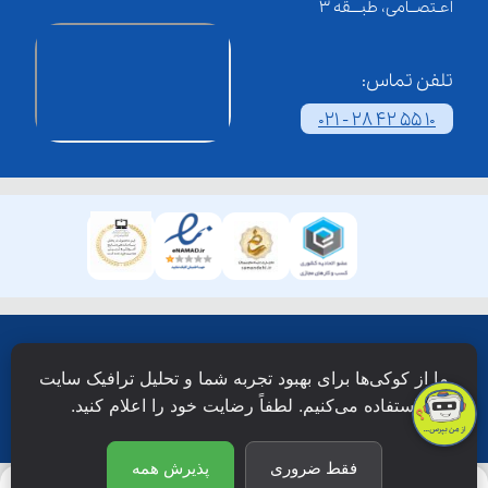
اعـتصــامی، طبـــقه 3
تلفن تماس:
021 - 28 42 55 10
همۀ حقوق این وبسایت نزد شرکت فن آوری شبکه آموزش
ما از کوکی‌ها برای بهبود تجربه شما و تحلیل ترافیک سایت
دانش نویان محفوظ است.
استفاده می‌کنیم. لطفاً رضایت خود را اعلام کنید.
فقط ضروری
پذیرش همه