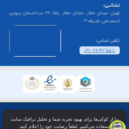
نشانــی:
تهران، میدان عطار، خیابان عطار، پلاک 26، ســاختــمان پـرویـن
اعـتصــامی، طبـــقه 3
تلفن تماس:
021 - 28 42 55 10
همۀ حقوق این وبسایت نزد شرکت فن آوری شبکه آموزش
ما از کوکی‌ها برای بهبود تجربه شما و تحلیل ترافیک سایت
دانش نویان محفوظ است.
استفاده می‌کنیم. لطفاً رضایت خود را اعلام کنید.