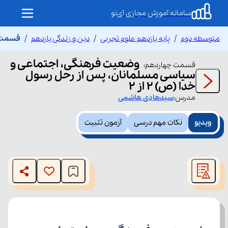
سامانه آموزش مجازی آی‌نو
متوسطه دوم
پایه یازدهم علوم تجربی
دین و زندگی یازدهم
قسمت چ
وضعیت فرهنگی، اجتماعی و
قسمت
چهاردهم
:
سیاسی مسلمانان، پس از رحل رسول
خدا (ص) ۲ از ۲
مدرس:
سیدهادی
هاشمی
ویدیو
نکات مهم درسی
آزمون تثبیت
This
is
The media could not be loaded, either because the server
a
modal
or network failed or because the format is not supported.
window.