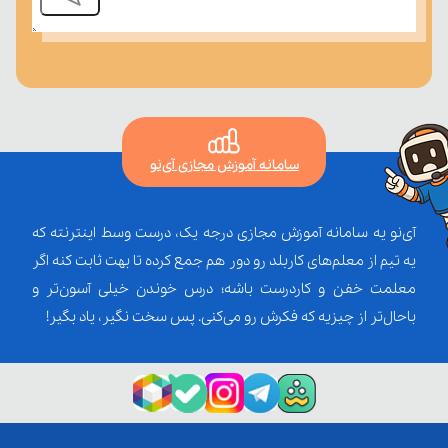
سامانه آموزش مجازی آی‌نو
آی‌نو یه سامانه آموزش مجازی درجه یک، درست وسط اینترنته که
یه تیم از معلم‌‌های کاربلد رو دور هم جمع کرده تا بهت ثابت کنه اگر
معلمت خفن و کاردرست باشه؛ درس خوندن خیلی آسون‌تر و
باحال‌تر از چیزیه که فکرش رو می‌کنی. پس سخت نگیر، یاد بگیر!