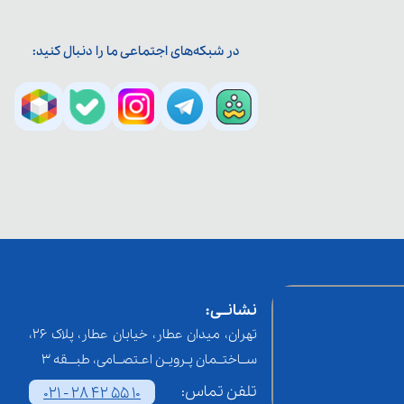
در شبکه‌های اجتماعی ما را دنبال کنید:
نشانــی:
تهران، میدان عطار، خیابان عطار، پلاک 26،
ســاختــمان پـرویـن اعـتصــامی، طبـــقه 3
تلفن تماس:
021 - 28 42 55 10