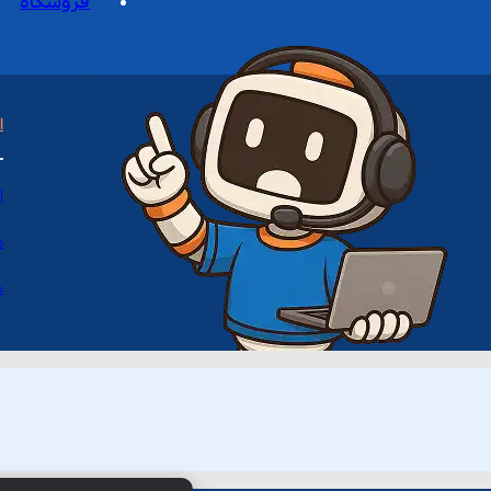
فروشگاه
ا
ا
د
س