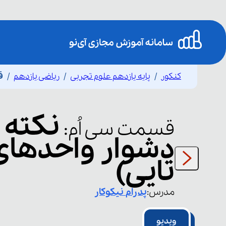
کنکور
پایه یازدهم علوم تجربی
ریاضی یازدهم
ق
نکته
قسمت
سی اُم
:
تایی)
مدرس:
پدرام
نیکوکار
ویدیو