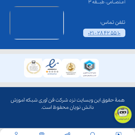
اعـتصــامی، طبـــقه 3
تلفن تماس:
021 - 28 42 55 10
همۀ حقوق این وبسایت نزد شرکت فن آوری شبکه آموزش
دانش نویان محفوظ است.