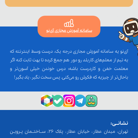
سامانه آموزش مجازی آی‌نو
آی‌نو یه سامانه آموزش مجازی درجه یک، درست وسط اینترنته که
یه تیم از معلم‌‌های کاربلد رو دور هم جمع کرده تا بهت ثابت کنه اگر
معلمت خفن و کاردرست باشه؛ درس خوندن خیلی آسون‌تر و
باحال‌تر از چیزیه که فکرش رو می‌کنی. پس سخت نگیر، یاد بگیر!
نشانــی:
تهران، میدان عطار، خیابان عطار، پلاک 26، ســاختــمان پـرویـن