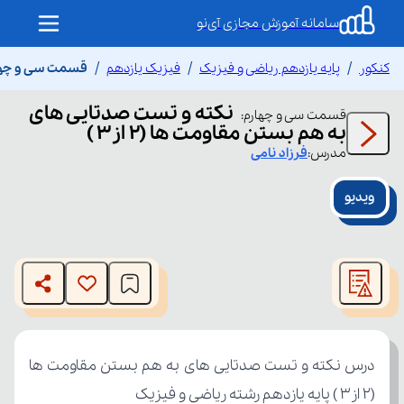
سامانه آموزش مجازی آی‌نو
کنکور
پایه یازدهم ریاضی و فیزیک
فیزیک یازدهم
قسمت سی و چهارم 
نکته و تست صدتایی های
قسمت
سی و چهارم
:
به هم بستن مقاومت ها (۲ از۳ )
مدرس:
فرزاد
نامی
ویدیو
This
is
The media could not be loaded, either because the server
a
modal
or network failed or because the format is not supported.
window.
(۲ از۳ ) پایه یازدهم رشته ریاضی و فیزیک