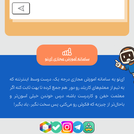
سامانه آموزش مجازی آی‌نو
آی‌نو یه سامانه آموزش مجازی درجه یک، درست وسط اینترنته که
یه تیم از معلم‌‌های کاربلد رو دور هم جمع کرده تا بهت ثابت کنه اگر
معلمت خفن و کاردرست باشه؛ درس خوندن خیلی آسون‌تر و
باحال‌تر از چیزیه که فکرش رو می‌کنی. پس سخت نگیر، یاد بگیر!