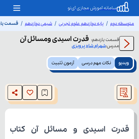
سامانه آموزش مجازی آی‌نو
متوسطه دوم
پایه دوازدهم علوم تجربی
شیمی دوازدهم
قسمت یاز
قدرت اسیدی ومسائل آن
قسمت
یازدهم
:
مدرس:
شهرام
شاه پرویزی
ویدیو
نکات مهم درسی
آزمون تثبیت
This
is
The media could not be loaded, either because the server
a
modal
or network failed or because the format is not supported.
window.