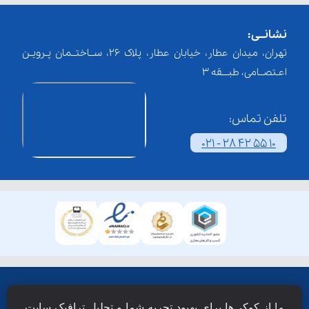
نشانــی:
تهران، میدان عطار، خیابان عطار، پلاک 26، ســاختــمان پـرویـن
اعـتصــامی، طبـــقه 3
تلفن تماس:
021 - 28 42 55 10
همۀ حقوق این وبسایت نزد شرکت فن آوری شبکه آموزش
ما از کوکی‌ها برای بهبود تجربه شما و تحلیل ترافیک سایت