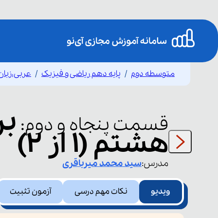
متوسطه دوم
پایه دهم ریاضی و فیزیک
عربی،زبان
بر
قسمت
پنجاه و دوم
:
هشتم (1 از 2)
مدرس:
سید محمد
میرباقری
ویدیو
نکات مهم درسی
آزمون تثبیت