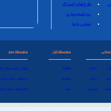
ن
طرح‌های اشتراک
روزنامه‌دیواری
تماس با ما
بتدایی
متوسطه اول
متوسطه دوم
ول
چهارم
هفتم
دهم ریاضی و فیزیک
وم
پنجم
هشتم
یازدهم ریاضی و فیز
وم
ششم
نهم
دوازدهم ریاضی و ف