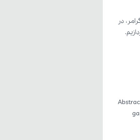
ازیم.
ga