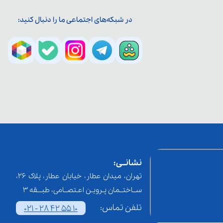
در شبکه‌های اجتماعی ما را دنبال کنید:
نشانــی:
تهران، میدان عطار، خیابان عطار، پلاک 26،
ســاختــمان پـرویـن اعـتصــامی، طبـــقه 3
تلفن تماس:
021 - 28 42 55 10