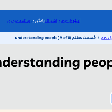
آی‌نو
طرح‌های اشتراک
یادگیری
روزنامه دیواری
ازدهم
قسمت هفتم understanding people( 7 of 11)
derstanding peop