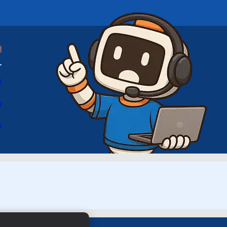
ا
ا
د
س