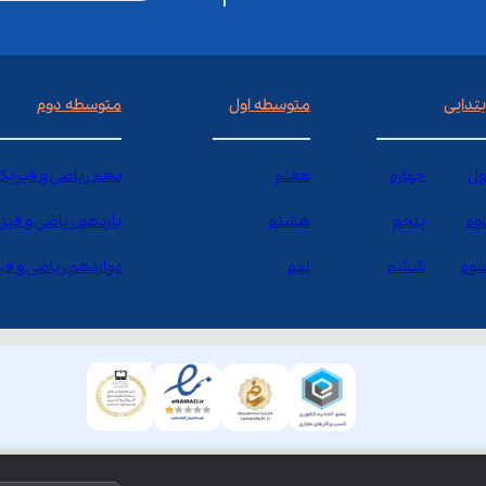
بتدایی
متوسطه اول
متوسطه دوم
ول
چهارم
هفتم
دهم ریاضی و فیزیک
وم
پنجم
هشتم
یازدهم ریاضی و فیز
وم
ششم
نهم
دوازدهم ریاضی و ف