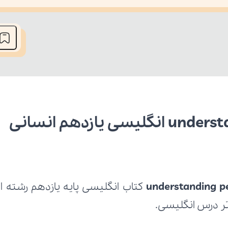
he media could not be loaded, either because the server or network fai
understanding pe
رتر درس انگلیسی.