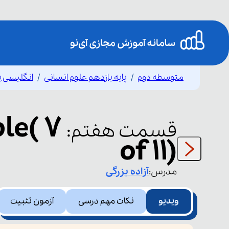
متوسطه دوم
پایه یازدهم علوم انسانی
انگلیسی ی
le( 7
قسمت
هفتم
:
of 11)
مدرس:
آزاده
بزرگی
ویدیو
نکات مهم درسی
آزمون تثبیت