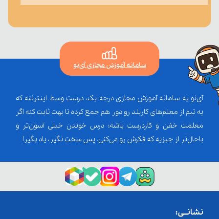
سامانه آموزش مجازی آی‌نو
آی‌نو یه سامانه آموزش مجازی درجه یک، درست وسط اینترنته که
یه تیم از معلم‌‌های کاربلد رو دور هم جمع کرده تا بهت ثابت کنه اگر
معلمت خفن و کاردرست باشه؛ درس خوندن خیلی آسون‌تر و
باحال‌تر از چیزیه که فکرش رو می‌کنی. پس سخت نگیر، یاد بگیر!
نشانــی: