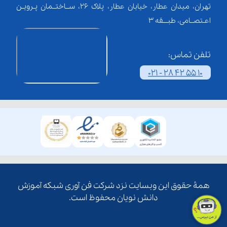
تهران، میدان عطار، خیابان عطار، پلاک 26، ســاختــمان پـرویـن
اعـتصــامی، طبـــقه 3
تلفن تماس:
021 - 28 42 55 10
همۀ حقوق این وبسایت نزد شرکت فن آوری شبکه آموزش
دانش نویان محفوظ است.