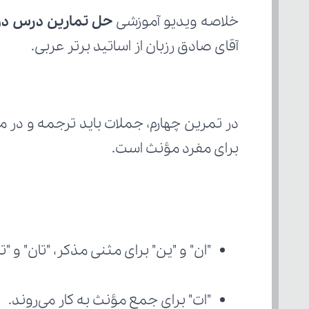
خلاصه ویدیو آموزشی 
حل تمارین درس دوم 2 ا
آقای صادق رزبان از اساتید برتر عربی.
برای مفرد مؤنث است.
"ان" و "ین" برای مثنی مذکر، "تان" و 
"ات" برای جمع مؤنث به کار می‌روند.