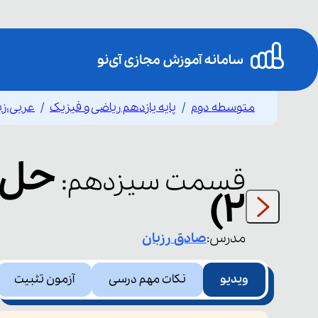
متوسطه دوم
پایه یازدهم ریاضی و فیزیک
عربی،زب
قسمت
سیزدهم
:
2)
مدرس:
صادق
رزبان
ویدیو
نکات مهم درسی
آزمون تثبیت