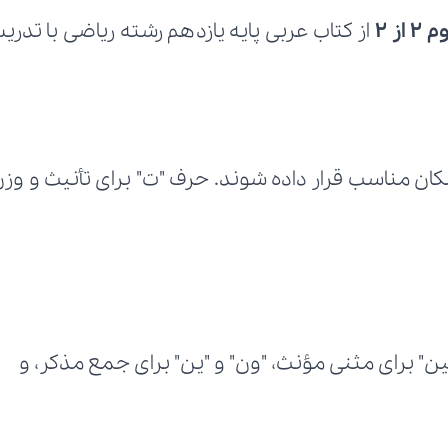
ز 2
"تین" برای مثنی مؤنث، "ون" و "ین" برای جمع مذکر، و