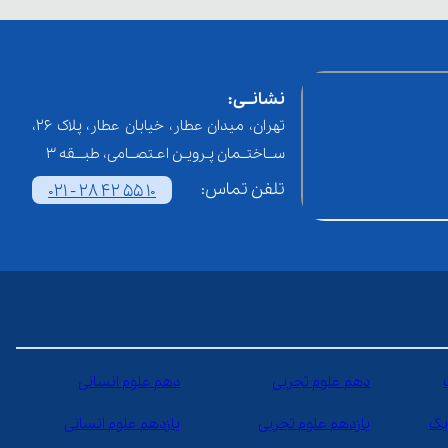
نشانــی:
تهران، میدان عطار، خیابان عطار، پلاک 26،
ســاختــمان پـرویـن اعـتصــامی، طبـــقه 3
تلفن تماس:
021 - 28 42 55 10
دهم علوم تجربی
دهم علوم انسانی
یک
یازدهم علوم تجربی
یازدهم علوم انسانی