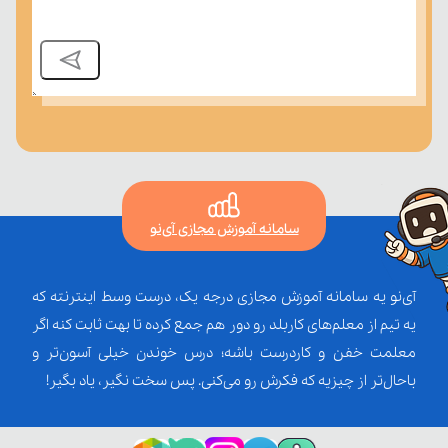
سامانه آموزش مجازی آی‌نو
آی‌نو یه سامانه آموزش مجازی درجه یک، درست وسط اینترنته که
یه تیم از معلم‌‌های کاربلد رو دور هم جمع کرده تا بهت ثابت کنه اگر
معلمت خفن و کاردرست باشه؛ درس خوندن خیلی آسون‌تر و
باحال‌تر از چیزیه که فکرش رو می‌کنی. پس سخت نگیر، یاد بگیر!