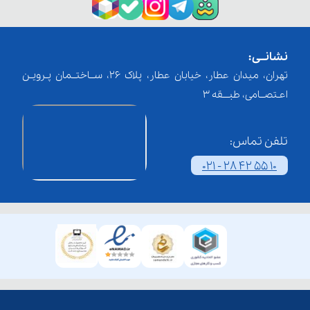
نشانــی:
تهران، میدان عطار، خیابان عطار، پلاک 26، ســاختــمان پـرویـن
اعـتصــامی، طبـــقه 3
تلفن تماس:
021 - 28 42 55 10