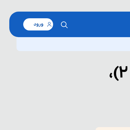
ورود
قلمروهای درس اول(۲ از ۲)،