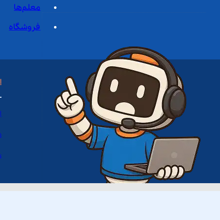
معلم‌ها
فروشگاه
ا
ا
د
س