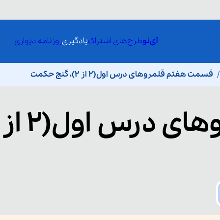
آی‌نو
طرح‌های اشتراک
یادگیری
روزنامه دیواری
قسمت هفتم قلمروهای درس اول(۲ از ۲)، گنج حکمت