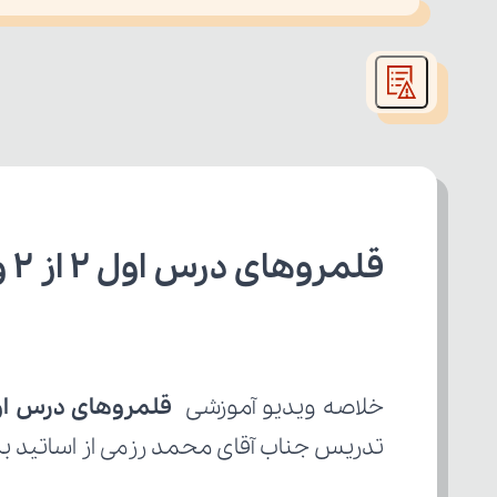
This
is
led or because the format is not supported.
a
modal
window.
قلمروهای درس اول ۲ از ۲ و گنج حکمت کتاب فارسی دهم
خلاصه ویدیو آموزشی 
قلمروهای درس اول ۲ از ۲ و گنج
تدریس جناب آقای محمد رزمی از اساتید بر