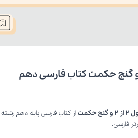
he media could not be loaded, either because the server or network fai
 حکمت
تر فارسی.