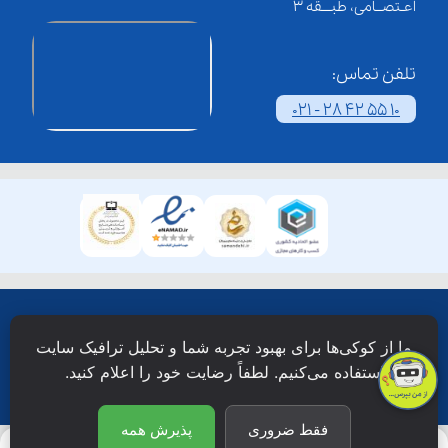
اعـتصــامی، طبـــقه 3
تلفن تماس:
021 - 28 42 55 10
همۀ حقوق این وبسایت نزد شرکت فن آوری شبکه آموزش
ما از کوکی‌ها برای بهبود تجربه شما و تحلیل ترافیک سایت
دانش نویان محفوظ است.
استفاده می‌کنیم. لطفاً رضایت خود را اعلام کنید.
فقط ضروری
پذیرش همه