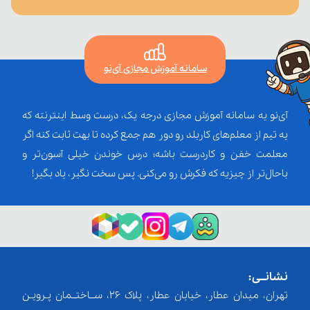
سامانه آموزش مجازی آی‌نو
آی‌نو یه سامانه آموزش مجازی درجه یک، درست وسط اینترنته که
یه تیم از معلم‌‌های کاربلد رو دور هم جمع کرده تا بهت ثابت کنه اگر
معلمت خفن و کاردرست باشه؛ درس خوندن خیلی آسون‌تر و
باحال‌تر از چیزیه که فکرش رو می‌کنی. پس سخت نگیر، یاد بگیر!
نشانــی:
تهران، میدان عطار، خیابان عطار، پلاک 26، ســاختــمان پـرویـن