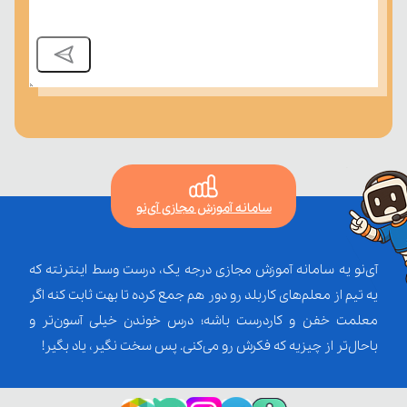
سامانه آموزش مجازی آی‌نو
آی‌نو یه سامانه آموزش مجازی درجه یک، درست وسط اینترنته که
یه تیم از معلم‌‌های کاربلد رو دور هم جمع کرده تا بهت ثابت کنه اگر
معلمت خفن و کاردرست باشه؛ درس خوندن خیلی آسون‌تر و
باحال‌تر از چیزیه که فکرش رو می‌کنی. پس سخت نگیر، یاد بگیر!