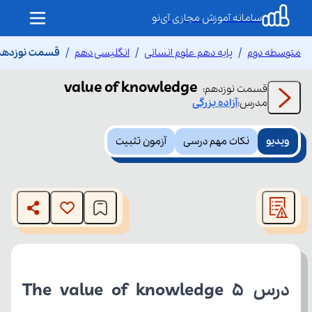
سامانه آموزش مجازی آی‌نو
متوسطه دوم
پایه دهم علوم انسانی
انگلیسی دهم
قسمت نوزدهم ue of knowledge
value of knowledge
قسمت
نوزدهم
:
مدرس:
آزاده
بزرگی
ویدیو
نکات مهم درسی
آزمون تثبیت
This
is
The media could not be loaded, either because the server
a
modal
or network failed or because the format is not supported.
window.