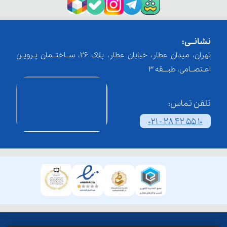
نشانــی:
تهران، میدان عطار، خیابان عطار، پلاک 26، ســاختــمان پـرویـن
اعـتصــامی، طبـــقه 3
تلفن تماس:
021 - 28 42 55 10