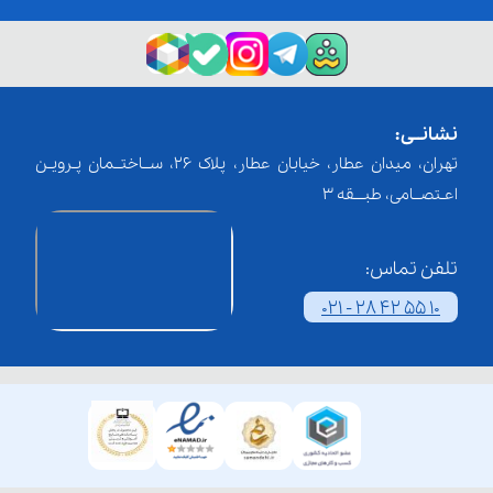
نشانــی:
تهران، میدان عطار، خیابان عطار، پلاک 26، ســاختــمان پـرویـن
اعـتصــامی، طبـــقه 3
تلفن تماس:
021 - 28 42 55 10