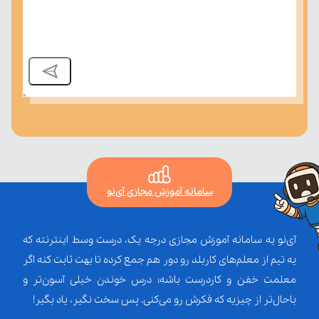
سامانه آموزش مجازی آی‌نو
آی‌نو یه سامانه آموزش مجازی درجه یک، درست وسط اینترنته که
یه تیم از معلم‌‌های کاربلد رو دور هم جمع کرده تا بهت ثابت کنه اگر
معلمت خفن و کاردرست باشه؛ درس خوندن خیلی آسون‌تر و
باحال‌تر از چیزیه که فکرش رو می‌کنی. پس سخت نگیر، یاد بگیر!