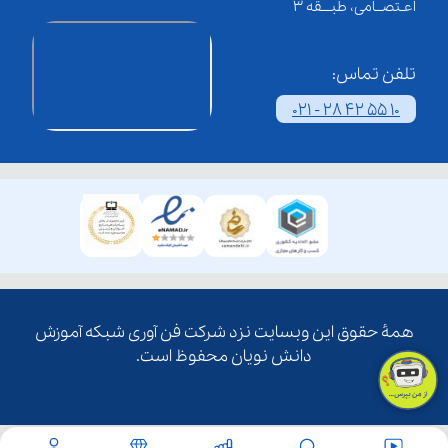
اعـتصــامی، طبـــقه 3
تلفن تماس:
021 - 28 42 55 10
همۀ حقوق این وبسایت نزد شرکت فن آوری شبکه آموزش
دانش نویان محفوظ است.