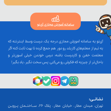
سامانه آموزش مجازی آی‌نو
آی‌نو یه سامانه آموزش مجازی درجه یک، درست وسط اینترنته که
یه تیم از معلم‌‌های کاربلد رو دور هم جمع کرده تا بهت ثابت کنه اگر
معلمت خفن و کاردرست باشه؛ درس خوندن خیلی آسون‌تر و
باحال‌تر از چیزیه که فکرش رو می‌کنی. پس سخت نگیر، یاد بگیر!
نشانــی:
تهران، میدان عطار، خیابان عطار، پلاک 26، ســاختــمان پـرویـن